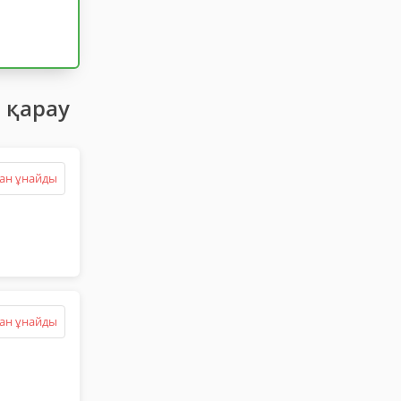
 қарау
ан ұнайды
ан ұнайды