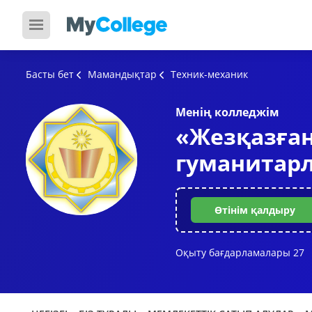
Басты бет
Мамандықтар
Техник-механик
Менің колледжім
«Жезқазған
гуманитар
Өтінім қалдыру
Оқыту бағдарламалары
27