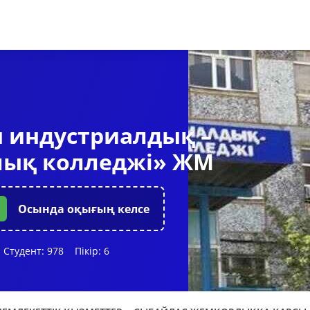
 индустриалдық –
лық колледжі» ЖМ
Осында оқығың келсе
Студент:
978
Пікір:
6