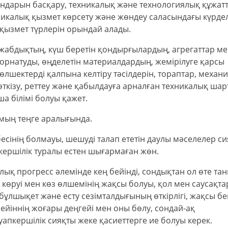
уындарын басқару, техникалық және технологиялық құжа
хникалық қызмет көрсету және жөндеу саласындағы күрдел
 қызмет түрлерін орындай алады.
н жабдықтың, күш беретін қондырғылардың, агрегаттар м
рнатуды, өңделетін материалдардың, жемірілуге қарсы
лшектерді қалпына келтіру тәсілдерін, тораптар, механ
ткізу, реттеу және қабылдауға арналған техникалық ша
ша білімі болуы қажет.
мың теңге аралығында.
есінің болмауы, шешуді талап ететін даулы мәселелер с
кершілік туралы естен шығармаған жөн.
ық прогресс әлемінде кең бейінді, сондықтан ол өте та
ің көруі мен көз өлшемінің жақсы болуы, қол мен саусақта
бұлшықет және есту сезімталдығының өткірлігі, жақсы бе
зейіннің жоғары деңгейі мен оны бөлу, сондай-ақ
апкершілік сияқты жеке қасиеттерге ие болуы керек.