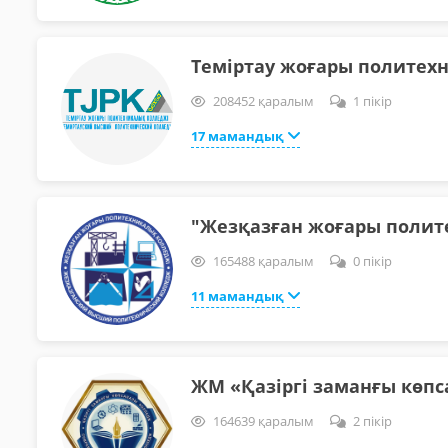
Теміртау жоғары политех
208452 қаралым
1 пікір
17 мамандық
"Жезқазған жоғары полит
165488 қаралым
0 пікір
11 мамандық
ЖМ «Қазіргі заманғы көп
164639 қаралым
2 пікір