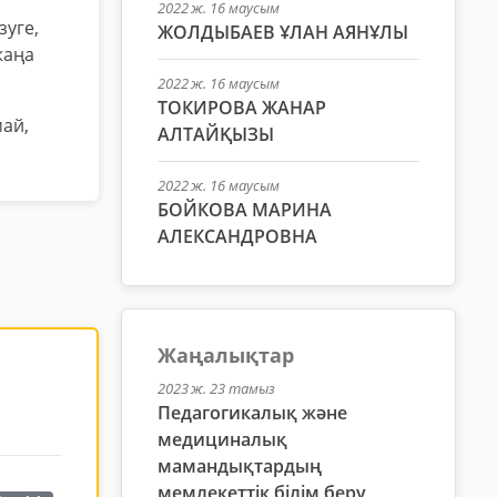
2022 ж. 16 маусым
зуге,
ЖОЛДЫБАЕВ ҰЛАН АЯНҰЛЫ
жаңа
2022 ж. 16 маусым
ТОКИРОВА ЖАНАР
май,
АЛТАЙҚЫЗЫ
2022 ж. 16 маусым
БОЙКОВА МАРИНА
АЛЕКСАНДРОВНА
Жаңалықтар
2023 ж. 23 тамыз
Педагогикалық және
медициналық
мамандықтардың
мемлекеттік білім беру