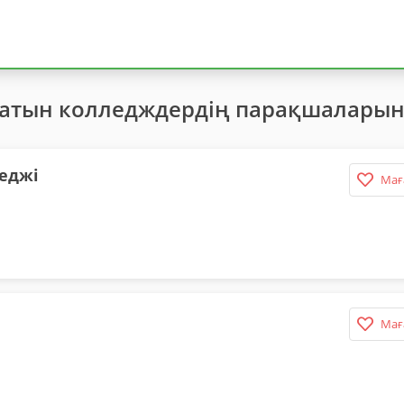
латын колледждердің парақшаларын
еджі
Мағ
Мағ