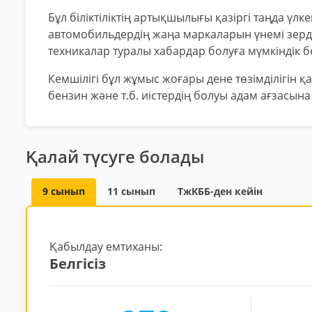
Бұл біліктіліктің артықшылығы қазіргі таңда үлк
автомобильдердің жаңа маркаларын үнемі зерд
техникалар туралы хабардар болуға мүмкіндік б
Кемшілігі бұл жұмыс жоғары дене төзімділігін қ
бензин және т.б. иістердің болуы адам ағзасына
Қалай түсуге болады
9 сынып
11 сынып
ТжКББ-ден кейін
Қабылдау емтиханы:
Белгісіз