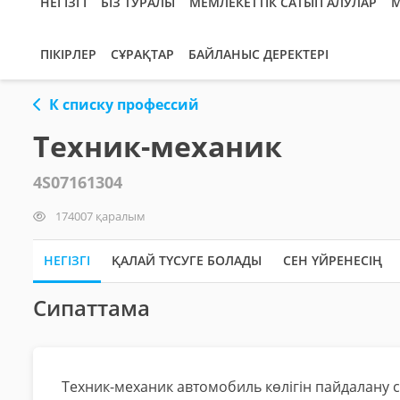
НЕГІЗГІ
БІЗ ТУРАЛЫ
МЕМЛЕКЕТТІК САТЫП АЛУЛАР
М
ПІКІРЛЕР
СҰРАҚТАР
БАЙЛАНЫС ДЕРЕКТЕРІ
К списку профессий
Техник-механик
4S07161304
174007 қаралым
НЕГІЗГІ
ҚАЛАЙ ТҮСУГЕ БОЛАДЫ
СЕН ҮЙРЕНЕСІҢ
Сипаттама
Техник-механик автомобиль көлігін пайдалану 