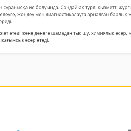
ен сұранысқа ие болуында. Сондай-ақ түрлі қызметті жүргі
елеуге, жөндеу мен диагностикалауға арналған барлық 
ереді.
ажет етеді және денеге шамадан тыс шу, химиялық әсер, 
 жағымсыз әсер етеді.