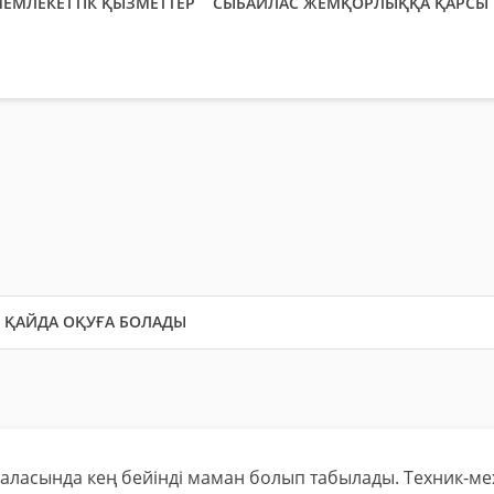
ЕМЛЕКЕТТІК ҚЫЗМЕТТЕР
СЫБАЙЛАС ЖЕМҚОРЛЫҚҚА ҚАРСЫ 
ҚАЙДА ОҚУҒА БОЛАДЫ
саласында кең бейінді маман болып табылады. Техник-м