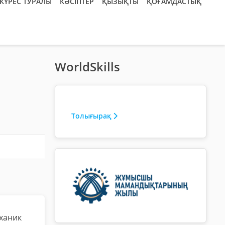
КҮРЕС ТУРАЛЫ
КӘСІПТЕР
ҚЫЗЫҚТЫ
ҚОҒАМДАСТЫҚ
WorldSkills
Толығырақ
еханик