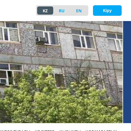
Кіру
KZ
RU
EN