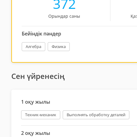
372
Орындар саны
Қа
Бейіндік пәндер
Алгебра
Физика
Сен үйренесің
1 оқу жылы
Техник-механик
Выполнять обработку деталей
2 оқу жылы