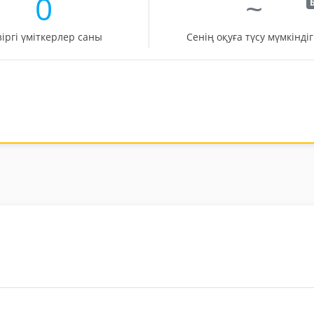
0
~
Б
зіргі үміткерлер саны
Сенің оқуға түсу мүмкіндіг