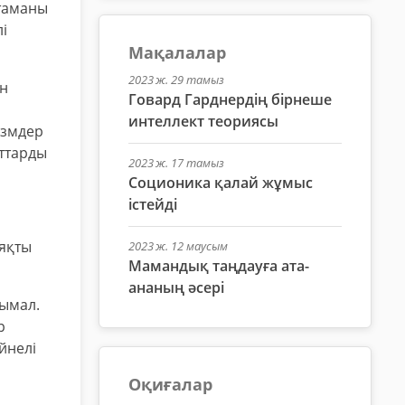
ттаманы
і
Мақалалар
2023 ж. 29 тамыз
ен
Говард Гарднердің бірнеше
интеллект теориясы
измдер
рттарды
2023 ж. 17 тамыз
Соционика қалай жұмыс
істейді
ияқты
2023 ж. 12 маусым
Мамандық таңдауға ата-
ананың әсері
нымал.
р
йнелі
Оқиғалар