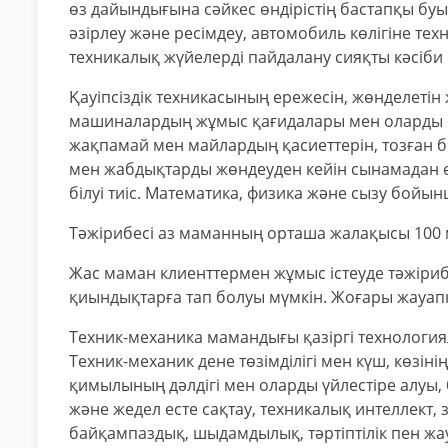
өз дайындығына сәйкес өндірістің бастапқы б
әзірлеу және ресімдеу, автомобиль көлігіне те
техникалық жүйелерді пайдалану сияқты кәсіби
Қауіпсіздік техникасының ережесін, жөнделеті
машиналардың жұмыс қағидалары мен оларды о
жақпамай мен майлардың қасиеттерін, тозған бө
мен жабдықтарды жөндеуден кейін сынамадан ө
білуі тиіс. Математика, физика және сызу бойын
Тәжірибесі аз маманның орташа жалақысы 100 
Жас маман клиенттермен жұмыс істеуде тәжіриб
қиындықтарға тап болуы мүмкін. Жоғары жауап
Техник-механика мамандығы қазіргі технологиял
Техник-механик дене төзімділігі мен күш, көзін
қимылының дәлдігі мен оларды үйлестіре алуы, 
және жедел есте сақтау, техникалық интеллект, 
байқампаздық, шыдамдылық, тәртіптілік пен жау