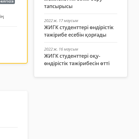
елгісіз
тапсырысы
ің
2022 ж. 17 маусым
ЖИГК студенттері өндірістік
тәжірибе есебін қорғады
2022 ж. 16 маусым
ЖИГК студенттері оқу-
өндірістік тәжірибесін өтті