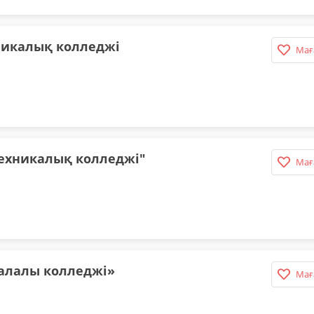
никалық колледжі
Мағ
ехникалық колледжі"
Мағ
салалы колледжі»
Мағ