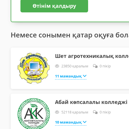
Өтінім қалдыру
Немесе сонымен қатар оқуға бо
Шет агротехникалық колл
23850 қаралым
0 пікір
11 мамандық
Абай көпсалалы колледжі
52118 қаралым
0 пікір
10 мамандық