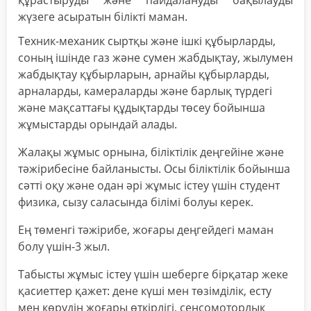
құрастыруды және пайдалануды бақылауды
жүзеге асыратын білікті маман.
Техник-механик сыртқы және ішкі құбырларды,
соның ішінде газ және сумен жабдықтау, жылумен
жабдықтау құбырларын, арнайы құбырларды,
арналарды, камераларды және барлық түрдегі
және мақсаттағы құдықтарды төсеу бойынша
жұмыстарды орындай алады.
Жалақы жұмыс орнына, біліктілік деңгейіне және
тәжірибесіне байланысты. Осы біліктілік бойынша
сәтті оқу және одан әрі жұмыс істеу үшін студент
физика, сызу саласында білімі болуы керек.
Ең төменгі тәжірибе, жоғары деңгейдегі маман
болу үшін-3 жыл.
Табысты жұмыс істеу үшін шеберге бірқатар жеке
қасиеттер қажет: дене күші мен төзімділік, есту
мен көрудің жоғары өткірлігі, сенсомоторлық