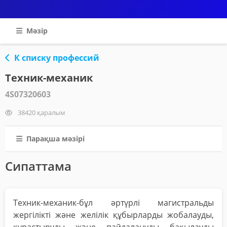
Мәзір
К списку профессий
Техник-механик
4S07320603
38420 қаралым
Парақша мәзірі
Сипаттама
Техник-механик-бұл әртүрлі магистральды
жергілікті және желілік құбырларды жобалауды,