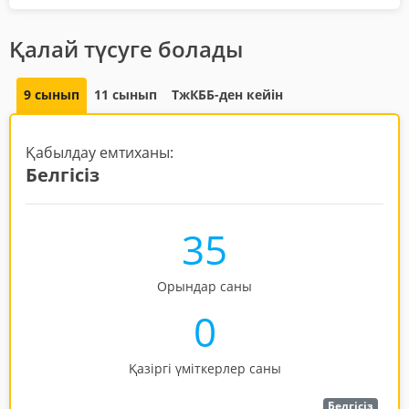
Қалай түсуге болады
9 сынып
11 сынып
ТжКББ-ден кейін
Қабылдау емтиханы:
Белгісіз
35
Орындар саны
0
Қазіргі үміткерлер саны
Белгісіз