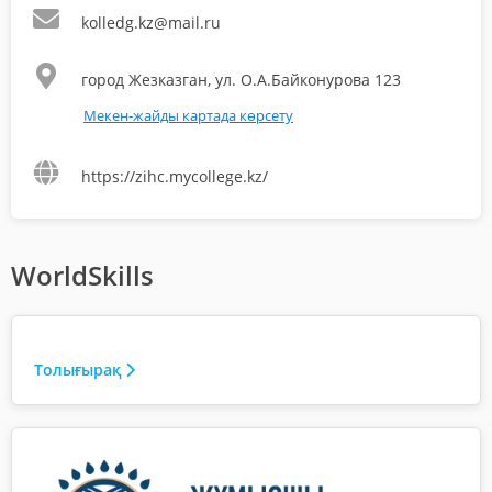
kolledg.kz@mail.ru
город Жезказган, ул. О.А.Байконурова 123
Мекен-жайды картада көрсету
https://zihc.mycollege.kz/
WorldSkills
Толығырақ