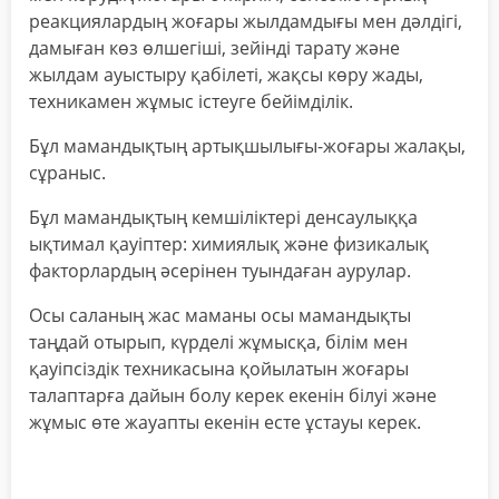
реакциялардың жоғары жылдамдығы мен дәлдігі,
дамыған көз өлшегіші, зейінді тарату және
жылдам ауыстыру қабілеті, жақсы көру жады,
техникамен жұмыс істеуге бейімділік.
Бұл мамандықтың артықшылығы-жоғары жалақы,
сұраныс.
Бұл мамандықтың кемшіліктері денсаулыққа
ықтимал қауіптер: химиялық және физикалық
факторлардың әсерінен туындаған аурулар.
Осы саланың жас маманы осы мамандықты
таңдай отырып, күрделі жұмысқа, білім мен
қауіпсіздік техникасына қойылатын жоғары
талаптарға дайын болу керек екенін білуі және
жұмыс өте жауапты екенін есте ұстауы керек.