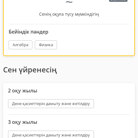
~
Сенің оқуға түсу мүмкіндігің
Бейіндік пәндер
Алгебра
Физика
Сен үйренесің
2 оқу жылы
Дене қасиеттерін дамыту және жетілдіру
3 оқу жылы
Дене қасиеттерін дамыту және жетілдіру