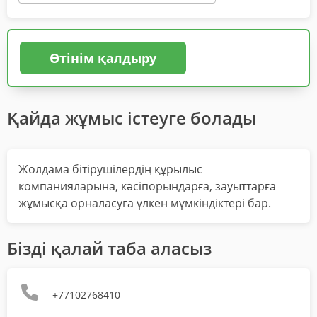
Өтінім қалдыру
Қайда жұмыс істеуге болады
Жолдама бітірушілердің құрылыс
компанияларына, кәсіпорындарға, зауыттарға
жұмысқа орналасуға үлкен мүмкіндіктері бар.
Бізді қалай таба аласыз
+77102768410