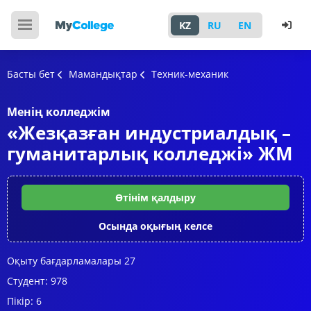
KZ
RU
EN
Басты бет
Мамандықтар
Техник-механик
Менің колледжім
«Жезқазған индустриалдық –
гуманитарлық колледжі» ЖМ
Өтінім қалдыру
Осында оқығың келсе
Оқыту бағдарламалары
27
Студент:
978
Пікір:
6