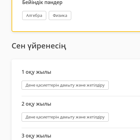
Бейіндік пәндер
Алгебра
Физика
Сен үйренесің
1 оқу жылы
Дене қасиеттерін дамыту және жетілдіру
2 оқу жылы
Дене қасиеттерін дамыту және жетілдіру
3 оқу жылы