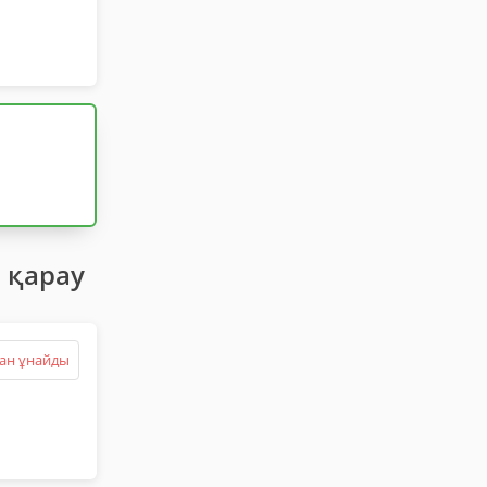
 қарау
ан ұнайды