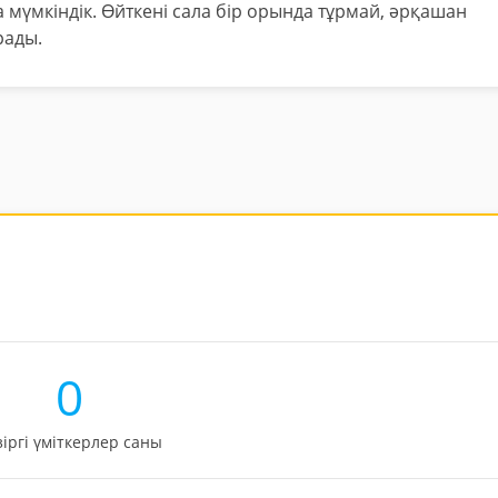
 мүмкіндік. Өйткені сала бір орында тұрмай, әрқашан
рады.
0
зіргі үміткерлер саны