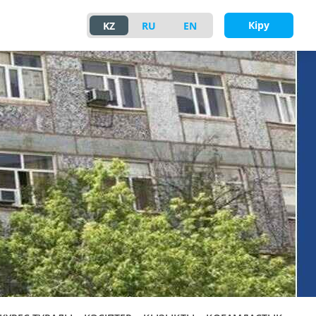
Кіру
KZ
RU
EN