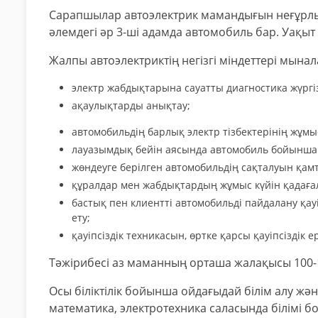
Сарапшылар автоэлектрик мамандығын неғұрлы
әлемдегі әр 3-ші адамда автомобиль бар. Уақыт 
Жалпы автоэлектриктің негізгі міндеттері мына
электр жабдықтарына сауатты диагностика жүргіз
ақаулықтарды анықтау;
автомобильдің барлық электр тізбектерінің жұмыс
лауазымдық бейін аясында автомобиль бойынша 
жөндеуге берілген автомобильдің сақталуын қам
құралдар мен жабдықтардың жұмыс күйін қадаға
бастық пен клиентті автомобильді пайдалану қау
ету;
қауіпсіздік техникасын, өртке қарсы қауіпсіздік е
Тәжірибесі аз маманның орташа жалақысы 100-
Осы біліктілік бойынша ойдағыдай білім алу және
математика, электротехника саласында білімі бо