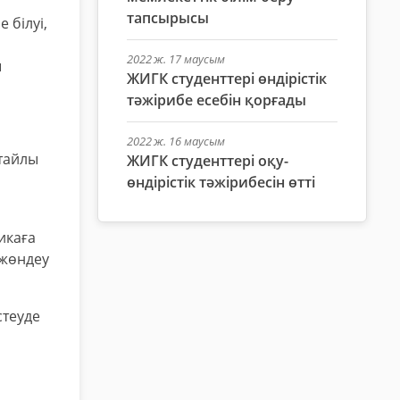
тапсырысы
 білуі,
2022 ж. 17 маусым
ы
ЖИГК студенттері өндірістік
тәжірибе есебін қорғады
2022 ж. 16 маусым
ңтайлы
ЖИГК студенттері оқу-
өндірістік тәжірибесін өтті
икаға
 жөндеу
стеуде