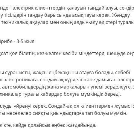
егі электрик клиенттердің қалауын тыңдай алуы, сендіре
у тісілдерін таңдау барысында асықпауы керек. Жөндеу
 техникалық ақаулар мен оның алдын-алу әдістері турал
рибе - 3-5 жыл.
ат қоя білетін, кез-келген кәсіби міндеттерді шешуде о
 сұранысты, жақсы еңбекақыны атауға болады, себебі
 электроникаға, сондай-ақ күрделі және дамыған электр
е, автомобильдердің жаңа маркаларын үнемі зерделеуге,
хникалар туралы хабардар болуға мүмкіндік береді.
луды үйренуі керек. Сондай-ақ ол клиенттермен жұмыс і
улы мәселелер сияқты қиындықтарға тап болуы мүмкін.
ікте, кейде қолайсыз еңбек жағдайында.