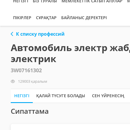
НЕГІЗГІ
БІЗ ТУРАЛЫ
МЕМЛЕКЕТТІК САТЫП АЛУЛАР
М
ПІКІРЛЕР
СҰРАҚТАР
БАЙЛАНЫС ДЕРЕКТЕРІ
К списку профессий
Автомобиль электр жаб
электрик
3W07161302
129003 қаралым
НЕГІЗГІ
ҚАЛАЙ ТҮСУГЕ БОЛАДЫ
СЕН ҮЙРЕНЕСІҢ
Сипаттама