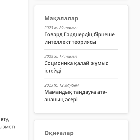
Мақалалар
2023 ж. 29 тамыз
Говард Гарднердің бірнеше
интеллект теориясы
2023 ж. 17 тамыз
Соционика қалай жұмыс
істейді
2023 ж. 12 маусым
Мамандық таңдауға ата-
ананың әсері
ету,
ызметі
Оқиғалар