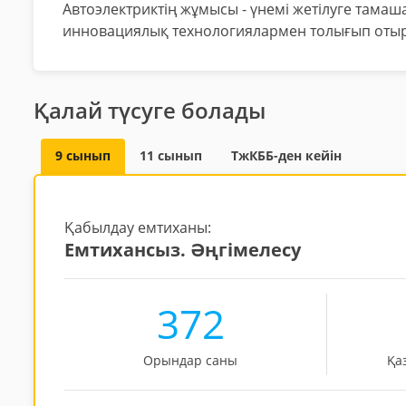
Автоэлектриктің жұмысы - үнемі жетілуге тамаша
инновациялық технологиялармен толығып оты
Қалай түсуге болады
9 сынып
11 сынып
ТжКББ-ден кейін
Қабылдау емтиханы:
Емтихансыз. Әңгімелесу
372
Орындар саны
Қа