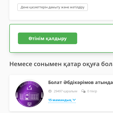
Дене қасиеттерін дамыту және жетілдіру
Өтінім қалдыру
Немесе сонымен қатар оқуға бо
Болат Әбдікәрімов атынд
29497 қаралым
0 пікір
15 мамандық