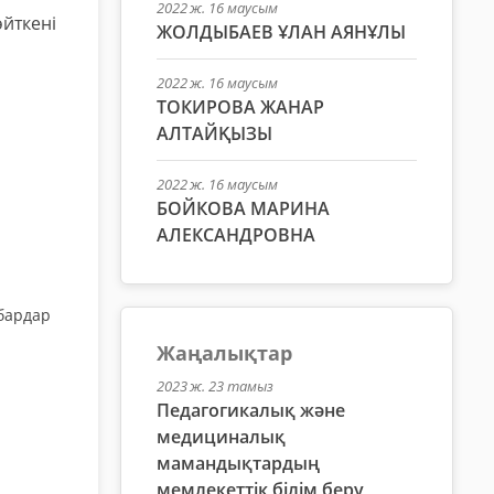
2022 ж. 16 маусым
йткені
ЖОЛДЫБАЕВ ҰЛАН АЯНҰЛЫ
2022 ж. 16 маусым
ТОКИРОВА ЖАНАР
АЛТАЙҚЫЗЫ
2022 ж. 16 маусым
БОЙКОВА МАРИНА
АЛЕКСАНДРОВНА
абардар
Жаңалықтар
2023 ж. 23 тамыз
Педагогикалық және
медициналық
мамандықтардың
мемлекеттік білім беру