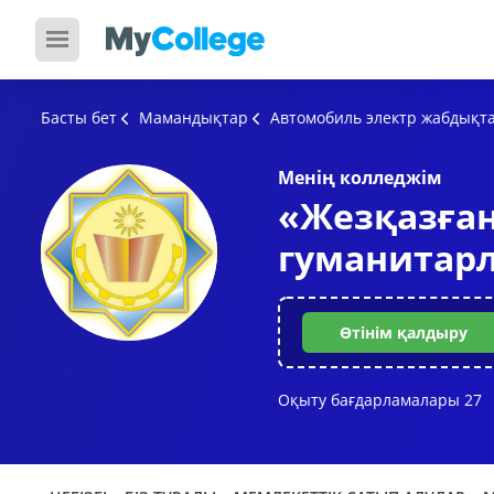
Басты бет
Мамандықтар
Автомобиль электр жабдықта
Менің колледжім
«Жезқазған
гуманитар
Өтінім қалдыру
Оқыту бағдарламалары
27