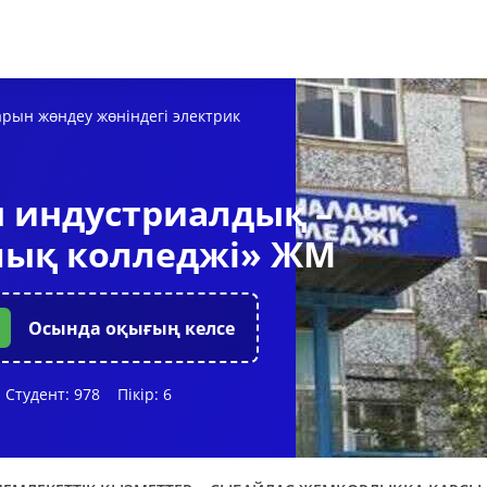
рын жөндеу жөніндегі электрик
 индустриалдық –
лық колледжі» ЖМ
Осында оқығың келсе
Студент:
978
Пікір:
6