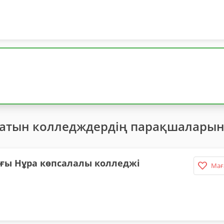
латын колледждердің парақшаларын
ағы Нұра көпсалалы колледжі
Мағ