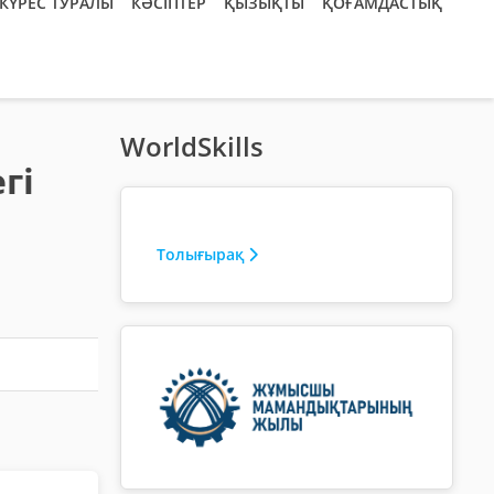
КҮРЕС ТУРАЛЫ
КӘСІПТЕР
ҚЫЗЫҚТЫ
ҚОҒАМДАСТЫҚ
WorldSkills
гі
Толығырақ