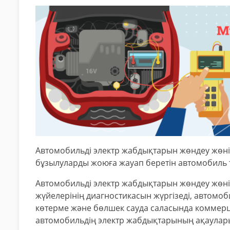
Автомобильді электр жабдықтарын жөндеу жөні
бұзылуларды жоюға жауап беретін автомобиль 
Автомобильді электр жабдықтарын жөндеу жөнін
жүйелерінің диагностикасын жүргізеді, автомоб
көтерме және бөлшек сауда саласында коммерц
автомобильдің электр жабдықтарының ақаулар