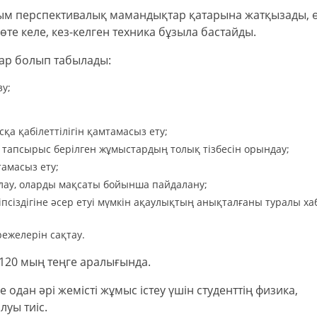
м перспективалық мамандықтар қатарына жатқызады, ө
өте келе, кез-келген техника бұзыла бастайды.
лар болып табылады:
у;
қа қабілеттілігін қамтамасыз ету;
тапсырыс берілген жұмыстардың толық тізбесін орындау;
тамасыз ету;
лау, оларды мақсаты бойынша пайдалану;
іпсіздігіне әсер етуі мүмкін ақаулықтың анықталғаны туралы х
режелерін сақтау.
120 мың теңге аралығында.
 одан әрі жемісті жұмыс істеу үшін студенттің физика,
луы тиіс.