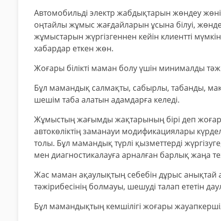
Автомобильді электр жабдықтарын жөндеу жөнінд
оңтайлы жұмыс жағдайларын ұсына білуі, жөнде
жұмыстарын жүргізгеннен кейін клиентті мүмкін
хабардар еткен жөн.
Жоғары білікті маман болу үшін минималды тәжі
Бұл мамандық салмақты, сабырлы, табанды, мақс
шешім таба алатын адамдарға келеді.
Жұмыстың жағымды жақтарының бірі деп жоғары
автокөліктің заманауи модификациялары күрделі
толы. Бұл мамандық түрлі қызметтерді жүргізуг
мен диагностикалауға арналған барлық жаңа те
Жас маман ақаулықтың себебін дұрыс анықтай а
тәжірибесінің болмауы, шешуді талап ететін да
Бұл мамандықтың кемшілігі жоғары жауапкершіл